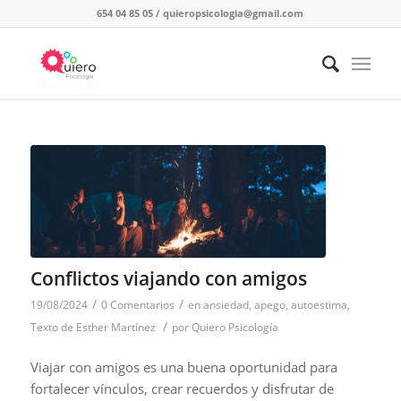
654 04 85 05
/
quieropsicologia@gmail.com
Conflictos viajando con amigos
/
/
19/08/2024
0 Comentarios
en
ansiedad
,
apego
,
autoestima
,
/
Texto de Esther Martínez
por
Quiero Psicología
Viajar con amigos es una buena oportunidad para
fortalecer vínculos, crear recuerdos y disfrutar de