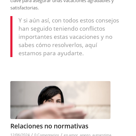
clave para asegurar unas vacaciones agradables y
satisfactorias.
Y si aún así, con todos estos consejos
han seguido teniendo conflictos
importantes estas vacaciones y no
sabes cómo resolverlos, aquí
estamos para ayudarte.
Relaciones no normativas
/
/
12/06/2024
0 Comentarios
en
amor
,
apego
,
autoestima
,