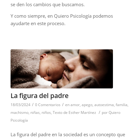
se den los cambios que buscamos.
Y como siempre, en Quiero Psicología podemos
ayudarte en este proceso.
La figura del padre
/
/
18/03/2024
0 Comentarios
en
amor
,
apego
,
autoestima
,
familia
,
/
machismo
,
niñas
,
niños
,
Texto de Esther Martínez
por
Quiero
Psicología
La figura del padre en la sociedad es un concepto que