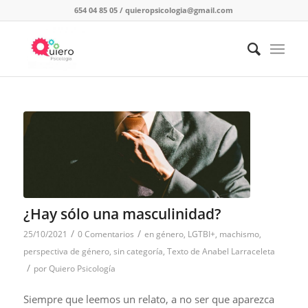
654 04 85 05
/
quieropsicologia@gmail.com
¿Hay sólo una masculinidad?
/
/
25/10/2021
0 Comentarios
en
género
,
LGTBI+
,
machismo
,
perspectiva de género
,
sin categoría
,
Texto de Anabel Larraceleta
/
por
Quiero Psicología
Siempre que leemos un relato, a no ser que aparezca