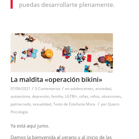
puedas desarrollarte plenamente.
La maldita «operación bikini»
/
/
07/06/2021
0 Comentarios
en
adolescentes
,
ansiedad
,
autoestima
,
depresión
,
familia
,
LGTBI+
,
niñas
,
niños
,
obsesiones
,
/
patriarcado
,
sexualidad
,
Texto de Estefanía Mora
por
Quiero
Psicología
Ya está aquí junio.
Damos la bienvenida al verano y al inicio de las