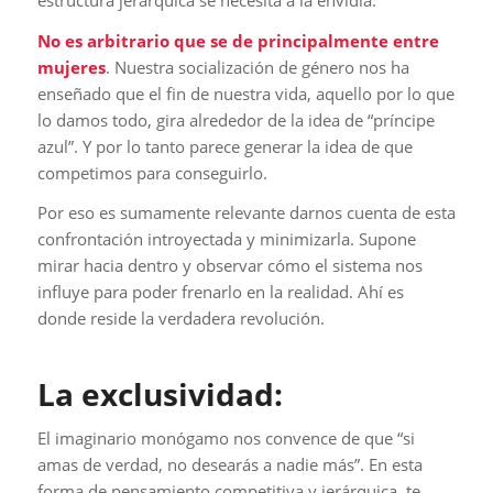
No es arbitrario que se de principalmente entre
mujeres
. Nuestra socialización de género nos ha
enseñado que el fin de nuestra vida, aquello por lo que
lo damos todo, gira alrededor de la idea de “príncipe
azul”. Y por lo tanto parece generar la idea de que
competimos para conseguirlo.
Por eso es sumamente relevante darnos cuenta de esta
confrontación introyectada y minimizarla. Supone
mirar hacia dentro y observar cómo el sistema nos
influye para poder frenarlo en la realidad. Ahí es
donde reside la verdadera revolución.
La exclusividad:
El imaginario monógamo nos convence de que “si
amas de verdad, no desearás a nadie más”. En esta
forma de pensamiento competitiva y jerárquica, te