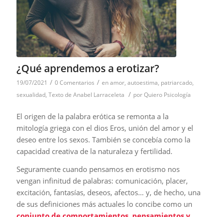
¿Qué aprendemos a erotizar?
/
/
19/07/2021
0 Comentarios
en
amor
,
autoestima
,
patriarcado
,
/
sexualidad
,
Texto de Anabel Larraceleta
por
Quiero Psicología
El origen de la palabra erótica se remonta a la
mitología griega con el dios Eros, unión del amor y el
deseo entre los sexos. También se concebía como la
capacidad creativa de la naturaleza y fertilidad.
Seguramente cuando pensamos en erotismo nos
vengan infinitud de palabras: comunicación, placer,
excitación, fantasías, deseos, afectos… y, de hecho, una
de sus definiciones más actuales lo concibe como un
conjunto de comportamientos, pensamientos y