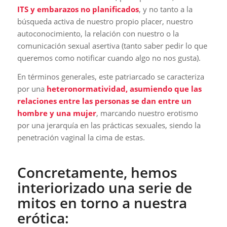
ITS y embarazos no planificados
, y no tanto a la
búsqueda activa de nuestro propio placer, nuestro
autoconocimiento, la relación con nuestro o la
comunicación sexual asertiva (tanto saber pedir lo que
queremos como notificar cuando algo no nos gusta).
En términos generales, este patriarcado se caracteriza
por una
heteronormatividad,
asumiendo que las
relaciones entre las personas se dan entre un
hombre y una mujer
, marcando nuestro erotismo
por una jerarquía en las prácticas sexuales, siendo la
penetración vaginal la cima de estas.
Concretamente, hemos
interiorizado una serie de
mitos en torno a nuestra
erótica: