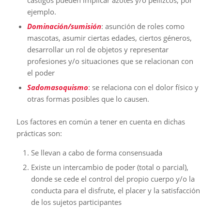
castigos pueden implicar azotes y/o pellizcos, por
ejemplo.
Dominación/sumisión
: asunción de roles como
mascotas, asumir ciertas edades, ciertos géneros,
desarrollar un rol de objetos y representar
profesiones y/o situaciones que se relacionan con
el poder
Sadomasoquismo
: se relaciona con el dolor físico y
otras formas posibles que lo causen.
Los factores en común a tener en cuenta en dichas
prácticas son:
Se llevan a cabo de forma consensuada
Existe un intercambio de poder (total o parcial),
donde se cede el control del propio cuerpo y/o la
conducta para el disfrute, el placer y la satisfacción
de los sujetos participantes