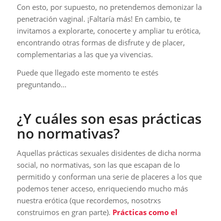
Con esto, por supuesto, no pretendemos demonizar la
penetración vaginal. ¡Faltaría más! En cambio, te
invitamos a explorarte, conocerte y ampliar tu erótica,
encontrando otras formas de disfrute y de placer,
complementarias a las que ya vivencias.
Puede que llegado este momento te estés
preguntando…
¿Y cuáles son esas prácticas
no normativas?
Aquellas prácticas sexuales disidentes de dicha norma
social, no normativas, son las que escapan de lo
permitido y conforman una serie de placeres a los que
podemos tener acceso, enriqueciendo mucho más
nuestra erótica (que recordemos, nosotrxs
construimos en gran parte).
Prácticas como el