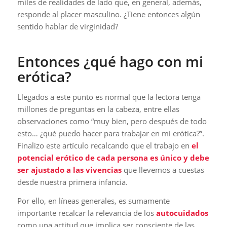
miles de realidades de lado que, en general, además,
responde al placer masculino. ¿Tiene entonces algún
sentido hablar de virginidad?
Entonces ¿qué hago con mi
erótica?
Llegados a este punto es normal que la lectora tenga
millones de preguntas en la cabeza, entre ellas
observaciones como “muy bien, pero después de todo
esto… ¿qué puedo hacer para trabajar en mi erótica?”.
Finalizo este artículo recalcando que el trabajo en
el
potencial erótico de cada persona es único y debe
ser ajustado a las vivencias
que llevemos a cuestas
desde nuestra primera infancia.
Por ello, en líneas generales, es sumamente
importante recalcar la relevancia de los
autocuidados
como una actitud que implica ser consciente de las