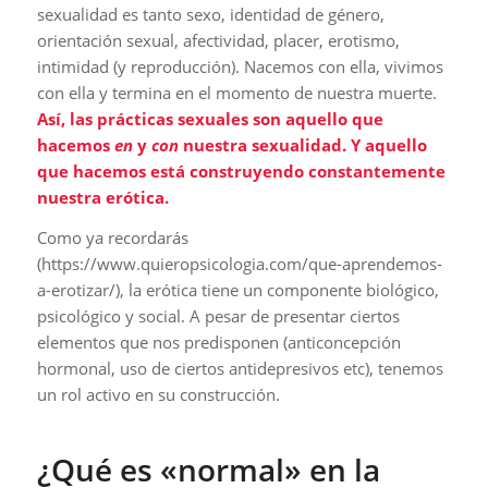
sexualidad es tanto sexo, identidad de género,
orientación sexual, afectividad, placer, erotismo,
intimidad (y reproducción). Nacemos con ella, vivimos
con ella y termina en el momento de nuestra muerte.
Así, las prácticas sexuales son aquello que
hacemos
en
y
con
nuestra sexualidad. Y aquello
que hacemos está construyendo constantemente
nuestra erótica.
Como ya recordarás
(https://www.quieropsicologia.com/que-aprendemos-
a-erotizar/), la erótica tiene un componente biológico,
psicológico y social. A pesar de presentar ciertos
elementos que nos predisponen (anticoncepción
hormonal, uso de ciertos antidepresivos etc), tenemos
un rol activo en su construcción.
¿Qué es «normal» en la