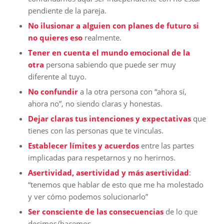
pendiente de la pareja.
No ilusionar a alguien con planes de futuro si
no quieres eso
realmente.
Tener en cuenta el mundo emocional de la
otra
persona sabiendo que puede ser muy
diferente al tuyo.
No confundir
a la otra persona con “ahora sí,
ahora no”, no siendo claras y honestas.
Dejar claras tus intenciones y expectativas
que
tienes con las personas que te vinculas.
Establecer límites y acuerdos
entre las partes
implicadas para respetarnos y no herirnos.
Asertividad, asertividad y más asertividad
:
“tenemos que hablar de esto que me ha molestado
y ver cómo podemos solucionarlo”
Ser consciente de las consecuencias
de lo que
decimos/hacemos.