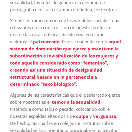
sexualidad, los roles de género, el consumo de
pornografía e incluso el amor romántico, entre otros.
Si nos centramos en una de las variables sociales más
relevantes en la construcción de nuestra erótica, es
una de las características del sistema en el que
vivimos: el
patriarcado
. Este se entiende como
aquel
sistema de dominación que ejerce y mantiene la
subordinación e invisibilización de las mujeres y
todo aquello considerado como “femenino”,
creando así una situación de desigualdad
estructural basada en la pertenencia a
determinado “sexo biológico”.
Algunas de las características que el patriarcado ejerce
sobre nosotras es el
temor a la sexualidad
,
tratándola como tabú o pecado, colocando sobre
nuestras espaldas altas dosis de
culpa
y
vergüenza
.
De hecho, las charlas en colegios e institutos sobre
sexualidad se han orientado, principalmente, a evitar