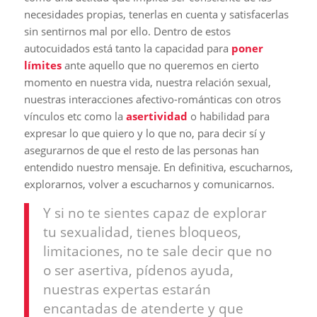
necesidades propias, tenerlas en cuenta y satisfacerlas
sin sentirnos mal por ello. Dentro de estos
autocuidados está tanto la capacidad para
poner
límites
ante aquello que no queremos en cierto
momento en nuestra vida, nuestra relación sexual,
nuestras interacciones afectivo-románticas con otros
vínculos etc como la
asertividad
o habilidad para
expresar lo que quiero y lo que no, para decir sí y
asegurarnos de que el resto de las personas han
entendido nuestro mensaje. En definitiva, escucharnos,
explorarnos, volver a escucharnos y comunicarnos.
Y si no te sientes capaz de explorar
tu sexualidad, tienes bloqueos,
limitaciones, no te sale decir que no
o ser asertiva, pídenos ayuda,
nuestras expertas estarán
encantadas de atenderte y que