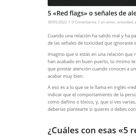
5 «Red flags» o señales de al
/
/
30/05/2022
0 Comentarios
en
amor
,
ansiedad
,
Cuando una relación ha salido mal y ha p
de las señales de toxicidad que ignoraste
Imagino que si estás en una relación que n
han acabado en buen puerto, tú mismo te 
que prestar atención cuando conoces a u
acabar muy bien.
A eso es a lo que se le llama en inglés «re
indicar que el comportamiento de la perso
como dañino o tóxico, y, que si ves vari
deberías plantearte si quieres o debes co
¿Cuáles con esas «5 r