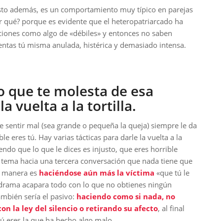
sto además, es un comportamiento muy típico en parejas
r qué? porque es evidente que el heteropatriarcado ha
iones como algo de «débiles» y entonces no saben
ientas tú misma anulada, histérica y demasiado intensa.
o que te molesta de esa
 vuelta a la tortilla.
e sentir mal (sea grande o pequeña la queja) siempre le da
able eres tú. Hay varias tácticas para darle la vuelta a la
iendo que lo que le dices es injusto, que eres horrible
 tema hacia una tercera conversación que nada tiene que
ra manera es
haciéndose aún más la víctima
«que tú le
drama acapara todo con lo que no obtienes ningún
mbién sería el pasivo:
haciendo como si nada, no
n la ley del silencio o retirando su afecto
, al final
ú eres la que ha hecho algo malo.