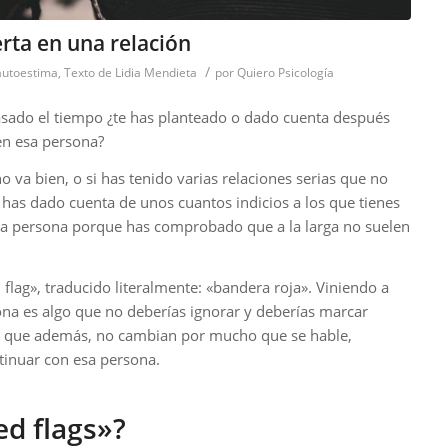
erta en una relación
/
autoestima
,
Texto de Lidia Mendieta
por
Quiero Psicología
asado el tiempo ¿te has planteado o dado cuenta después
 en esa persona?
o va bien, o si has tenido varias relaciones serias que no
has dado cuenta de unos cuantos indicios a los que tienes
na persona porque has comprobado que a la larga no suelen
d flag», traducido literalmente: «bandera roja». Viniendo a
na es algo que no deberías ignorar y deberías marcar
as, que además, no cambian por mucho que se hable,
ntinuar con esa persona.
ed flags»?