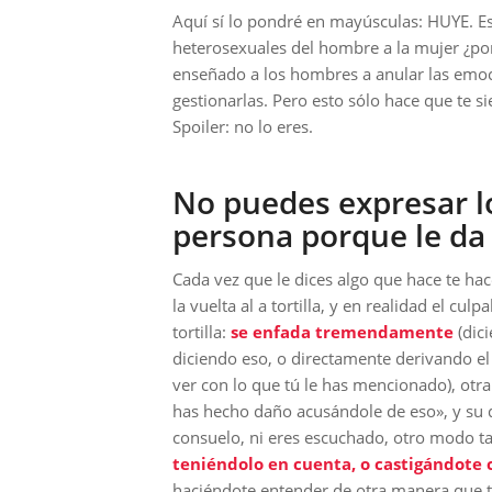
Aquí sí lo pondré en mayúsculas: HUYE. E
heterosexuales del hombre a la mujer ¿po
enseñado a los hombres a anular las emoc
gestionarlas. Pero esto sólo hace que te s
Spoiler: no lo eres.
No puedes expresar l
persona porque le da la
Cada vez que le dices algo que hace te hac
la vuelta al a tortilla, y en realidad el culp
tortilla:
se enfada tremendamente
(dic
diciendo eso, o directamente derivando el
ver con lo que tú le has mencionado), ot
has hecho daño acusándole de eso», y su 
consuelo, ni eres escuchado, otro modo ta
teniéndolo en cuenta, o castigándote co
haciéndote entender de otra manera que t