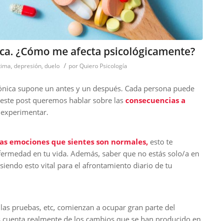
ca. ¿Cómo me afecta psicológicamente?
/
tima
,
depresión
,
duelo
por
Quiero Psicología
ónica supone un antes y un después. Cada persona puede
 este post queremos hablar sobre las
consecuencias a
experimentar.
las emociones que sientes son normales,
esto te
enfermedad en tu vida. Además, saber que no estás solo/a en
siendo esto vital para el afrontamiento diario de tu
, las pruebas, etc, comienzan a ocupar gran parte del
s cuenta realmente de los cambios que se han producido en