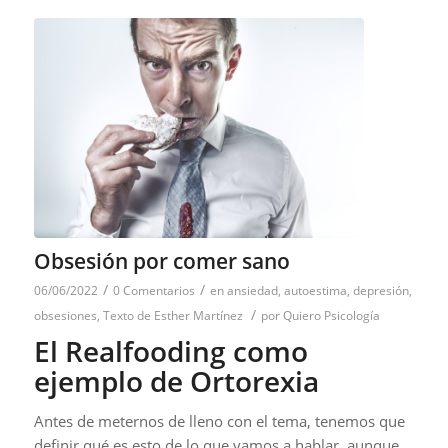
Obsesión por comer sano
/
/
06/06/2022
0 Comentarios
en
ansiedad
,
autoestima
,
depresión
,
/
obsesiones
,
Texto de Esther Martínez
por
Quiero Psicología
El Realfooding como
ejemplo de Ortorexia
Antes de meternos de lleno con el tema, tenemos que
definir qué es esto de lo que vamos a hablar, aunque