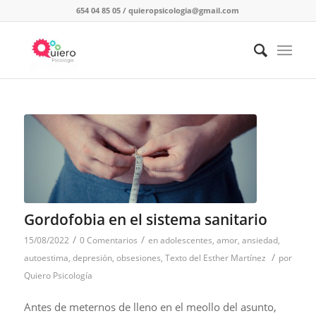
654 04 85 05
/
quieropsicologia@gmail.com
Gordofobia en el sistema sanitario
/
/
15/08/2022
0 Comentarios
en
adolescentes
,
amor
,
ansiedad
,
/
autoestima
,
depresión
,
obsesiones
,
Texto del Esther Martínez
por
Quiero Psicología
Antes de meternos de lleno en el meollo del asunto,