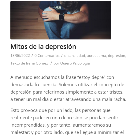
Mitos de la depresión
/
/
13/06/2022
0 Comentarios
en
ansiedad
,
autoestima
,
depresión
,
/
Texto de Irene Gómez
por
Quiero Psicología
A menudo escuchamos la frase “estoy depre” con
demasiada frecuencia. Solemos utilizar el concepto de
depresión para referirnos simplemente a estar tristes,
a tener un mal día o estar atravesando una mala racha.
Esto provoca que por un lado, las personas que
realmente padecen una depresión se puedan sentir
incomprendidas, y por tanto, aumentaremos su
malestar; y por otro lado, que se llegue a minimizar el