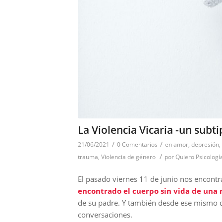
La Violencia Vicaria -un subti
/
/
21/06/2021
0 Comentarios
en
amor
,
depresión
,
/
trauma
,
Violencia de género
por
Quiero Psicologí
El pasado viernes 11 de junio nos encont
encontrado el cuerpo sin vida de una
de su padre. Y también desde ese mismo dí
conversaciones.