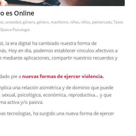
o es Online
or
,
ansiedad
,
género
,
género
,
machismo
,
niñas
,
niños
,
patriarcado
,
Texto
r
Quiero Psicología
, la era digital ha cambiado nuestra forma de
ás. Hoy en día, podemos establecer vínculos afectivos a
nte mediante aplicaciones, compartir nuestros recuerdos y
dado pie a
nuevas formas de ejercer violencia.
mplica una relación asimétrica y de dominio que puede
a, sexual, psicológica, económica, reproductiva… y que
ma activa y/o pasiva.
evas tecnologías, ha surgido una nueva forma de ejercer