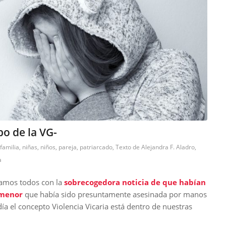
po de la VG-
familia
,
niñas
,
niños
,
pareja
,
patriarcado
,
Texto de Alejandra F. Aladro
,
a
ramos todos con la
sobrecogedora noticia de que habían
 menor
que había sido presuntamente asesinada por manos
a el concepto Violencia Vicaria está dentro de nuestras